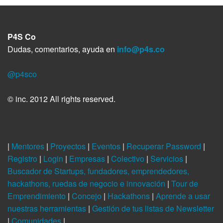
P4S Co
Dudas, comentarios, ayuda en
info@p4s.co
@p4sco
© inc. 2012 All rights reserved.
|
Mentores
|
Proyectos
|
Eventos
|
Recuperar Password
|
Registro
|
Login
|
Empresas
|
Colectivo
|
Servicios
|
Buscador de Startups, fundadores, emprendedores,
hackathons, ruedas de negocio e innovación
|
Tour de
Emprendimiento
|
Concejo
|
Hackathons
|
Aprende a usar
nuestras herramientas
|
Gestión de tus listas de Newsletter
|
Comunidades
|