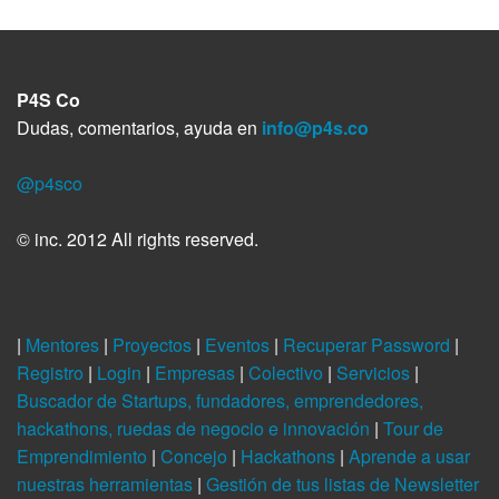
r
P4S Co
Dudas, comentarios, ayuda en
info@p4s.co
@p4sco
© inc. 2012 All rights reserved.
|
Mentores
|
Proyectos
|
Eventos
|
Recuperar Password
|
Registro
|
Login
|
Empresas
|
Colectivo
|
Servicios
|
Buscador de Startups, fundadores, emprendedores,
hackathons, ruedas de negocio e innovación
|
Tour de
Emprendimiento
|
Concejo
|
Hackathons
|
Aprende a usar
nuestras herramientas
|
Gestión de tus listas de Newsletter