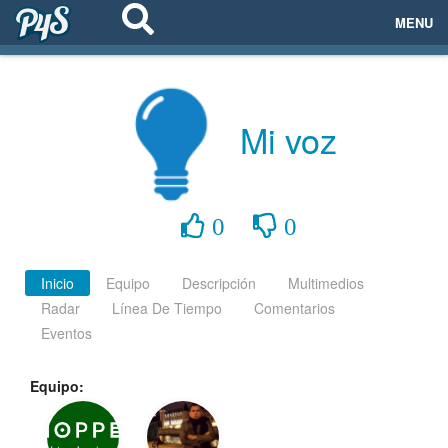
MENU
ECOSISTEMAS
EVENTOS
Mi voz
EMPRESAS
PROYECTOS
0
0
NETWORKING
Inicio
Equipo
Descripción
Multimedios
Radar
Línea De Tiempo
Comentarios
AYUDA
Eventos
Equipo:
login