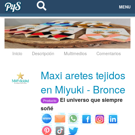
MENU
ECOSISTEMAS
EVENTOS
EMPRESAS
Inicio
Descripción
Multimedios
Comentarios
PROYECTOS
Maxi aretes tejidos
NETWORKING
en Miyuki - Bronce
AYUDA
El universo que siempre
Producto
soñé
login