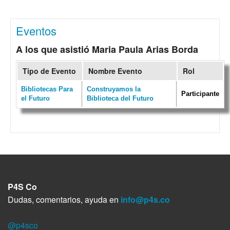
Eventos
A los que asistió Maria Paula Arias Borda
Tipo de Evento
Nombre Evento
Rol
Bibliotecas Para
Construyamos la
Participante
el Futuro
Biblioteca del Futuro
P4S Co
Dudas, comentarios, ayuda en
info@p4s.co
@p4sco