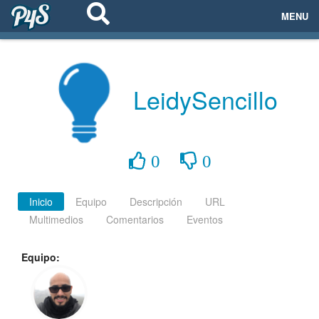
MENU
ECOSISTEMAS
EVENTOS
LeidySencillo
EMPRESAS
PROYECTOS
0
0
NETWORKING
Inicio
Equipo
Descripción
URL
Multimedios
Comentarios
Eventos
AYUDA
Equipo:
login