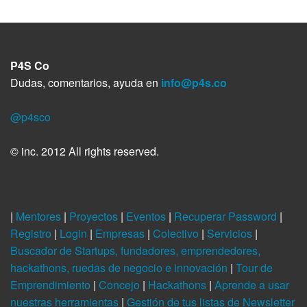
r
P4S Co
Dudas, comentarios, ayuda en
info@p4s.co
@p4sco
© inc. 2012 All rights reserved.
|
Mentores
|
Proyectos
|
Eventos
|
Recuperar Password
|
Registro
|
Login
|
Empresas
|
Colectivo
|
Servicios
|
Buscador de Startups, fundadores, emprendedores,
hackathons, ruedas de negocio e innovación
|
Tour de
Emprendimiento
|
Concejo
|
Hackathons
|
Aprende a usar
nuestras herramientas
|
Gestión de tus listas de Newsletter