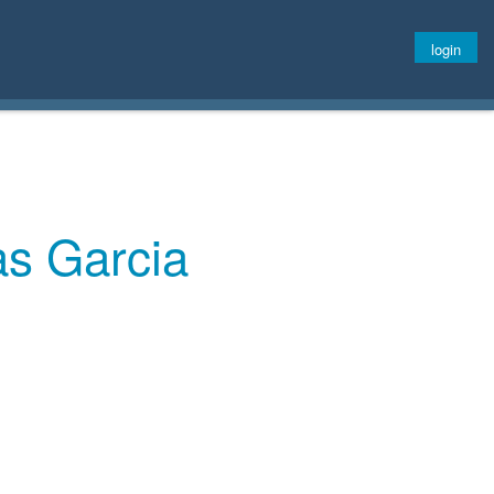
login
as Garcia