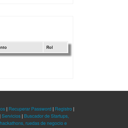
ento
Rol
tos
|
Recuperar Password
|
Registro
|
|
Servicios
|
Buscador de Startups,
hackathons, ruedas de negocio e