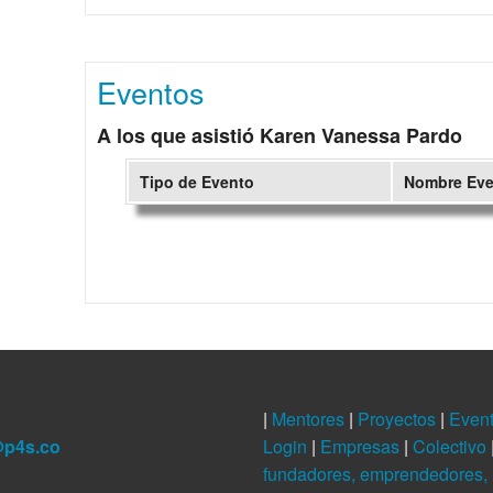
Eventos
A los que asistió Karen Vanessa Pardo
Tipo de Evento
Nombre Ev
|
Mentores
|
Proyectos
|
Even
@p4s.co
Login
|
Empresas
|
Colectivo
fundadores, emprendedores, 