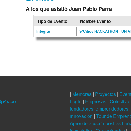
A los que asistió Juan Pablo Parra
Tipo de Evento
Nombre Evento
Integrar
S²Cities HACKATHON - UN
|
Mentores
|
Proyectos
|
Even
@p4s.co
Login
|
Empresas
|
Colectivo
fundadores, emprendedores, 
innovación
|
Tour de Empren
Aprende a usar nuestras her
Newsletter
|
Comunidades
|