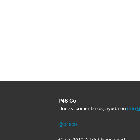
P4S Co
Dudas, comentarios, ayuda en
info
@p4sco
© inc. 2012 All rights reserved.