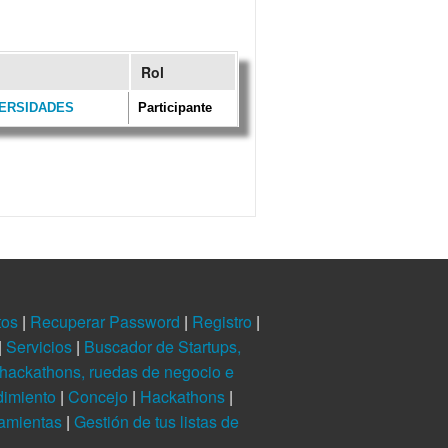
Rol
IVERSIDADES
Participante
tos
|
Recuperar Password
|
Registro
|
|
Servicios
|
Buscador de Startups,
hackathons, ruedas de negocio e
dimiento
|
Concejo
|
Hackathons
|
ramientas
|
Gestión de tus listas de