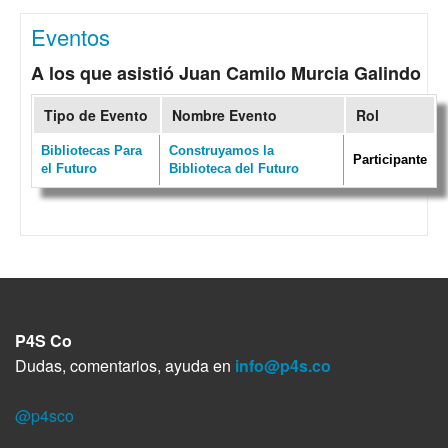
Eventos
A los que asistió Juan Camilo Murcia Galindo
Tipo de Evento
Nombre Evento
Rol
Bibliotecas Para
Construyamos la
Participante
el Futuro
Biblioteca del Futuro
P4S Co
Dudas, comentarios, ayuda en
info@p4s.co
@p4sco