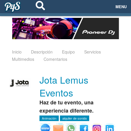
MENU
ECOSISTEMAS
EVENTOS
EMPRESAS
Inicio
Descripción
Equipo
Servicios
Multimedios
Comentarios
PROYECTOS
Jota Lemus
NETWORKING
Eventos
AYUDA
Haz de tu evento, una
experiencia diferente.
Animación
alquiler de sonido
login