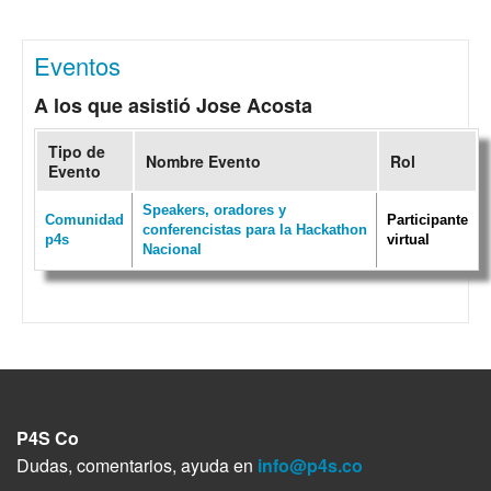
Eventos
A los que asistió Jose Acosta
Tipo de
Nombre Evento
Rol
Evento
Speakers, oradores y
Comunidad
Participante
conferencistas para la Hackathon
p4s
virtual
Nacional
P4S Co
Dudas, comentarios, ayuda en
info@p4s.co