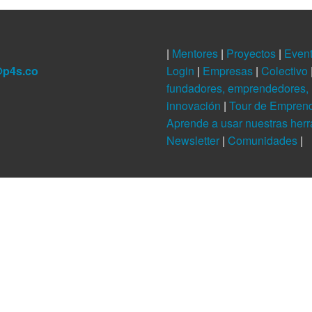
|
Mentores
|
Proyectos
|
Even
@p4s.co
Login
|
Empresas
|
Colectivo
fundadores, emprendedores, 
innovación
|
Tour de Empren
Aprende a usar nuestras her
Newsletter
|
Comunidades
|