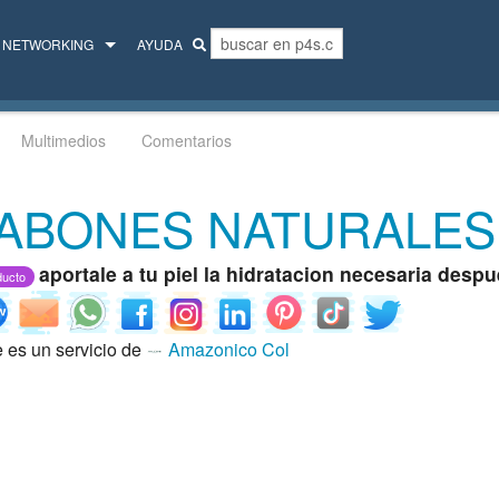
NETWORKING
AYUDA
MENTORES
Multimedios
Comentarios
COLECTIVO
ABONES NATURALES
aportale a tu piel la hidratacion necesaria des
ducto
e es un servicio de
Amazonico Col