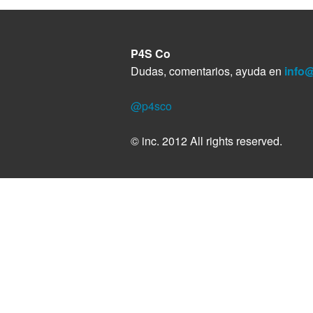
r
o
e
A
d
r
t
o
r
p
I
a
i
k
p
n
m
r
P4S Co
Dudas, comentarios, ayuda en
info
@p4sco
© inc. 2012 All rights reserved.