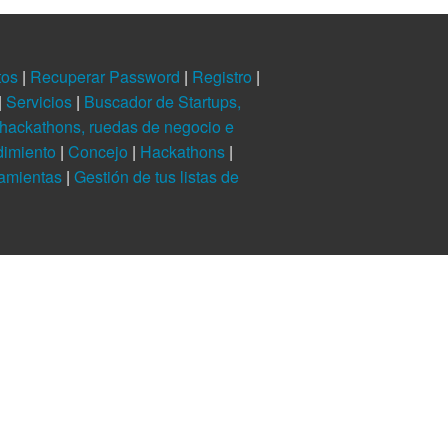
tos
|
Recuperar Password
|
Registro
|
|
Servicios
|
Buscador de Startups,
hackathons, ruedas de negocio e
dimiento
|
Concejo
|
Hackathons
|
ramientas
|
Gestión de tus listas de