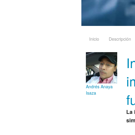
Inicio
Descripción
I
i
Andrés Anaya
f
Isaza
La 
sim