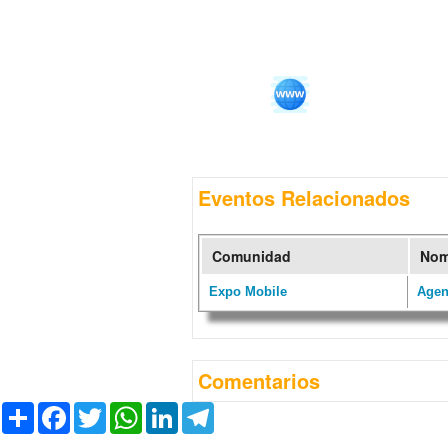
Eventos Relacionados
Comunidad
Nom
Expo Mobile
Agen
Comentarios
C
F
T
W
L
T
o
a
w
h
i
e
m
c
i
a
n
l