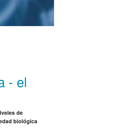
 - el
niveles de
medad biológica