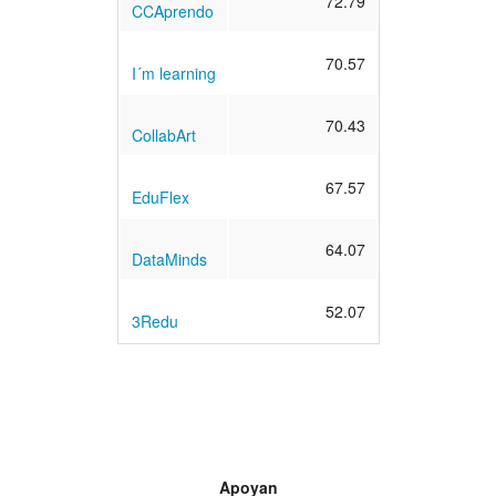
72.79
CCAprendo
70.57
I´m learning
70.43
CollabArt
67.57
EduFlex
64.07
DataMinds
52.07
3Redu
Apoyan