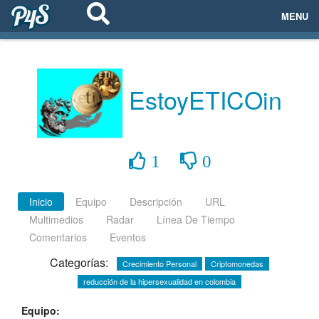
MENU
ECOSISTEMAS
EVENTOS
EstoyETICOin
EMPRESAS
PROYECTOS
1
0
NETWORKING
Inicio
Equipo
Descripción
URL
Multimedios
Radar
Línea De Tiempo
AYUDA
Comentarios
Eventos
Categorías:
Crecimiento Personal
Criptomonedas
reducción de la hipersexualidad en colombia
login
Equipo: