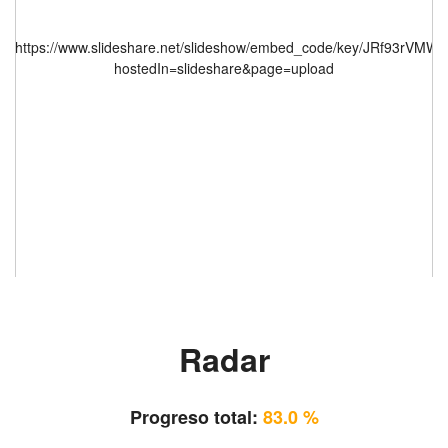
https://www.slideshare.net/slideshow/embed_code/key/JRf93rVMW
hostedIn=slideshare&page=upload
Radar
Progreso total:
83.0 %