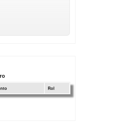
ro
ento
Rol