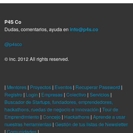
P4S Co
Dudas, comentarios, ayuda en
info@p4s.co
@p4sco
© inc. 2012 All rights reserved.
|
Mentores
|
Proyectos
|
Eventos
|
Recuperar Password
|
Registro
|
Login
|
Empresas
|
Colectivo
|
Servicios
|
Buscador de Startups, fundadores, emprendedores,
hackathons, ruedas de negocio e innovación
|
Tour de
Emprendimiento
|
Concejo
|
Hackathons
|
Aprende a usar
nuestras herramientas
|
Gestión de tus listas de Newsletter
|
Comunidades
|