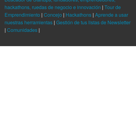
hackathons, ruedas de negocio e innovación
|
Tour de
Emprendimiento
|
Concejo
|
Hackathons
|
Aprende a usar
nuestras herramientas
|
Gestión de tus listas de Newsletter
|
Comunidades
|