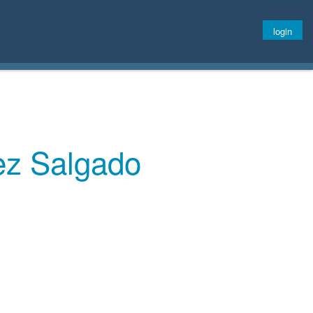
login
ez Salgado