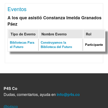
Eventos
A los que asistió Constanza Imelda Granados
Páez
Tipo de Evento
Nombre Evento
Rol
Bibliotecas Para
Construyamos la
Participante
el Futuro
Biblioteca del Futuro
P4S Co
Dudas, comentarios, ayuda en
info@p4s.co
@p4sco