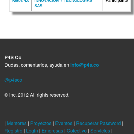
Retos 4.0
INNOVACIÓN Y TECNOLOGÍAS
Participante
SAS
P4S Co
Dudas, comentarios, ayuda en
info@p4s.co
@p4sco
© inc. 2012 All rights reserved.
|
Mentores
|
Proyectos
|
Eventos
|
Recuperar Password
|
Registro
|
Login
|
Empresas
|
Colectivo
|
Servicios
|