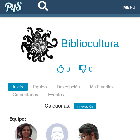
MENU
ECOSISTEMAS
EVENTOS
Bibliocultura
EMPRESAS
0
0
PROYECTOS
NETWORKING
Inicio
Equipo
Descripción
Multimedios
Comentarios
Eventos
AYUDA
Categorías:
Innovación
Equipo:
login