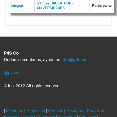
S²Cities HACKATHON -
Integrar
Participante
UNIVERSIDADES
P4S Co
Dudas, comentarios, ayuda en
info@p4s.co
@p4sco
© inc. 2012 All rights reserved.
|
Mentores
|
Proyectos
|
Eventos
|
Recuperar Password
|
Registro
|
Login
|
Empresas
|
Colectivo
|
Servicios
|