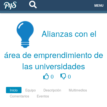
MENU
ECOSISTEMAS
EVENTOS
Alianzas con el
EMPRESAS
área de emprendimiento de
PROYECTOS
las universidades
NETWORKING
0
0
AYUDA
Inicio
Equipo
Descripción
Multimedios
Comentarios
Eventos
login