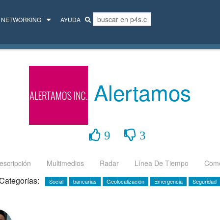
NETWORKING
AYUDA
MENTORES
COLECTIVO
Alertamos
9
3
escripción
Multimedios
Radar
Línea De Tiempo
Come
Categorías:
Social
bancarias
Geolocalización
Emergencia
Seguridad