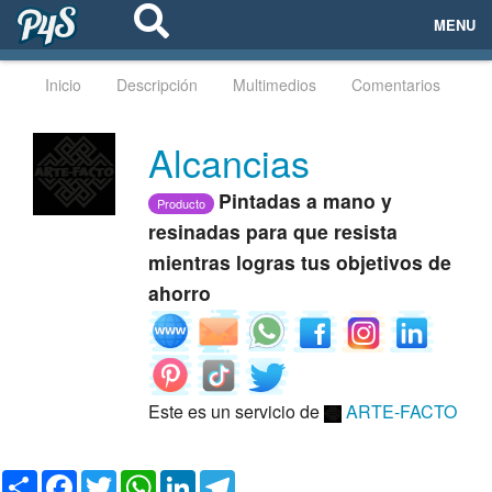
MENU
ECOSISTEMAS
Inicio
Descripción
Multimedios
Comentarios
EVENTOS
Alcancias
EMPRESAS
Pintadas a mano y
Producto
resinadas para que resista
PROYECTOS
mientras logras tus objetivos de
ahorro
NETWORKING
AYUDA
Este es un servicio de
ARTE-FACTO
login
C
F
T
W
L
T