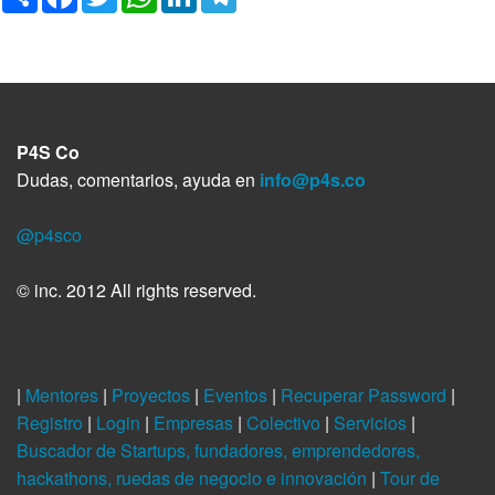
o
a
w
h
i
e
m
c
i
a
n
l
p
e
t
t
k
e
a
b
t
s
e
g
r
o
e
A
d
r
t
o
r
p
I
a
i
k
p
n
m
r
P4S Co
Dudas, comentarios, ayuda en
info@p4s.co
@p4sco
© inc. 2012 All rights reserved.
|
Mentores
|
Proyectos
|
Eventos
|
Recuperar Password
|
Registro
|
Login
|
Empresas
|
Colectivo
|
Servicios
|
Buscador de Startups, fundadores, emprendedores,
hackathons, ruedas de negocio e innovación
|
Tour de