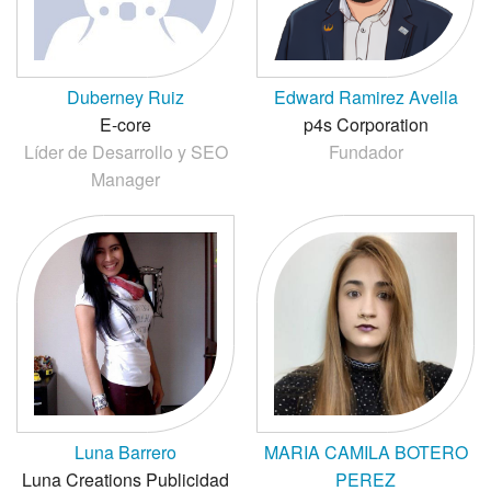
Duberney Ruiz
Edward Ramirez Avella
E-core
p4s Corporation
Líder de Desarrollo y SEO
Fundador
Manager
Luna Barrero
MARIA CAMILA BOTERO
Luna Creations Publicidad
PEREZ