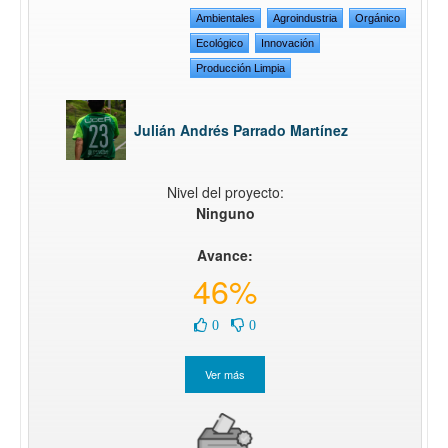
Ambientales
Agroindustria
Orgánico
Ecológico
Innovación
Producción Limpia
Julián Andrés Parrado Martínez
Nivel del proyecto:
Ninguno
Avance:
46%
0
0