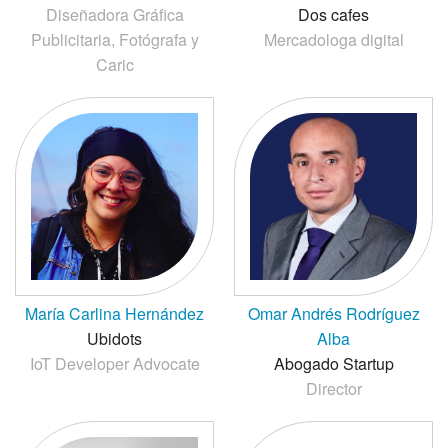
Diseñadora Gráfica
Dos cafes
Publicitaria, Fotógrafa y
Mercadologa digital
Caric
María Carlina Hernández
Omar Andrés Rodríguez
Ubidots
Alba
IoT Developer Advocate
Abogado Startup
Director