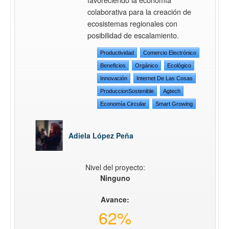
colaborativa para la creación de
ecosistemas regionales con
posibilidad de escalamiento.
Productividad
Comercio Electrónico
Beneficios
Orgánico
Ecológico
Innovación
Internet De Las Cosas
ProduccionSostenible
Agtech
Economía Circular
Smart Growing
Adiela López Peña
Nivel del proyecto:
Ninguno
Avance:
62%