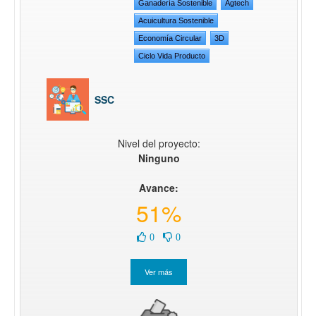
Ganadería Sostenible
Agtech
Acuicultura Sostenible
Economía Circular
3D
Ciclo Vida Producto
SSC
Nivel del proyecto:
Ninguno
Avance:
51%
0
0