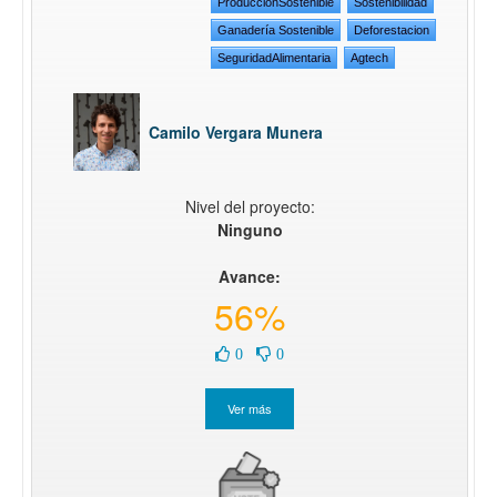
ProduccionSostenible
Sostenibilidad
Ganadería Sostenible
Deforestacion
SeguridadAlimentaria
Agtech
Camilo Vergara Munera
Nivel del proyecto:
Ninguno
Avance:
56%
0
0