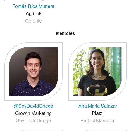
Tomás Ríos Múnera
Agrilink
Gerente
Mentores
@SoyDavidOrrego
Ana María Salazar
Growth Marketing
Platzi
SoyDavidOrrego
Project Manager