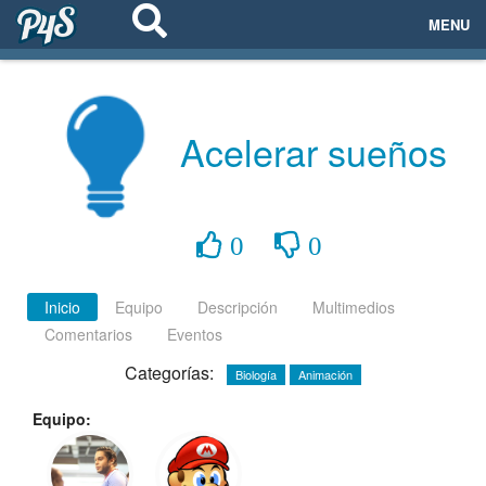
MENU
ECOSISTEMAS
EVENTOS
Acelerar sueños
EMPRESAS
PROYECTOS
0
0
NETWORKING
Inicio
Equipo
Descripción
Multimedios
Comentarios
Eventos
AYUDA
Categorías:
Biología
Animación
Equipo:
login