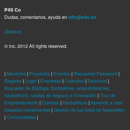
P4S Co
Dudas, comentarios, ayuda en
info@p4s.co
@p4sco
© inc. 2012 All rights reserved.
|
Mentores
|
Proyectos
|
Eventos
|
Recuperar Password
|
Registro
|
Login
|
Empresas
|
Colectivo
|
Servicios
|
Buscador de Startups, fundadores, emprendedores,
hackathons, ruedas de negocio e innovación
|
Tour de
Emprendimiento
|
Concejo
|
Hackathons
|
Aprende a usar
nuestras herramientas
|
Gestión de tus listas de Newsletter
|
Comunidades
|