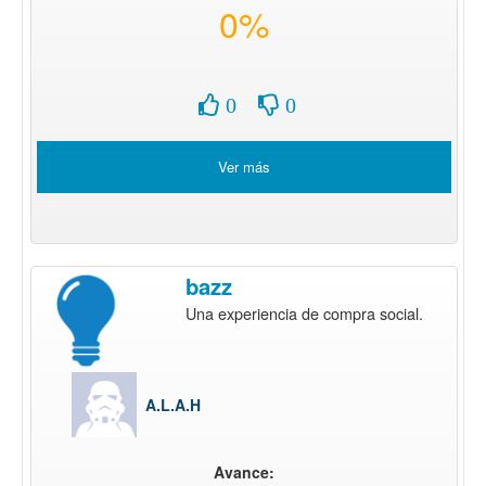
0%
0
0
Ver más
bazz
Una experiencia de compra social.
A.L.A.H
Avance: